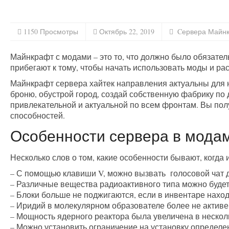
1150 Просмотры
Октябрь 22, 2019
Cервера Майн
Майнкрафт с модами – это то, что должно было обязател
прибегают к тому, чтобы начать использовать моды и рас
Майнкрафт сервера хайтек направления актуальны для 
броню, обустрой город, создай собственную фабрику по 
привлекательной и актуальной по всем фронтам. Вы пол
способностей.
Особенности сервера в мода
Несколько слов о том, какие особенности бывают, когда
– С помощью клавиши V, можно вызвать голосовой чат 
– Различные вещества радиоактивного типа можно будет
– Блоки больше не поджигаются, если в инвентаре нахо
– Иридий в молекулярном образователе более не активе
– Мощность ядерного реактора была увеличена в несколь
– Можно установить ограничение на установку определ