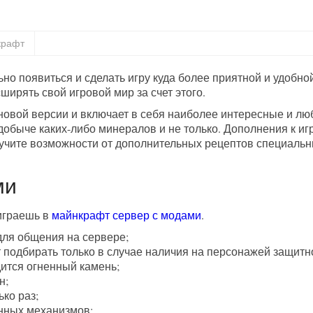
крафт
ьно появиться и сделать игру куда более приятной и удобн
ширять свой игровой мир за счет этого.
новой версии и включает в себя наиболее интересные и 
добыче каких-либо минералов и не только. Дополнения к иг
учите возможности от дополнительных рецептов специальн
ми
 играешь в
майнкрафт сервер с модами
.
для общения на сервере;
 подбирать только в случае наличия на персонажей защитн
дится огненный камень;
н;
ко раз;
енных механизмов;