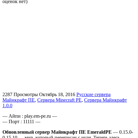
оценок нет)
2287 Просмотры
Октябрь 18, 2016
Русские сервера
Майнкрафт ПЕ
,
Сервера Minecraft PE
,
Сервера Майнкрафт
1.0.0
— Айпи : play.em-pe.ru —
— Порт : 11111 —
Обновленный сервер Майнкрафт ПЕ EmeraldPE
— 0.15.0-
0.15.10 — мир, который переписан с нуля. Теперь здесь