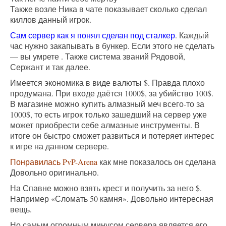
Также возле Ника в чате показывает сколько сделал
киллов данный игрок.
Сам сервер как я понял сделан под сталкер
. Каждый
час нужно закапывать в бункер. Если этого не сделать
— вы умрете . Также система званий Рядовой,
Сержант и так далее.
Имеется экономика в виде валюты $. Правда плохо
продумана. При входе даётся 1000$, за убийство 100$.
В магазине можно купить алмазный меч всего-то за
1000$, то есть игрок только зашедший на сервер уже
может приобрести себе алмазные инструменты. В
итоге он быстро сможет развиться и потеряет интерес
к игре на данном сервере.
Понравилась PvP-Arena
как мне показалось он сделана
Довольно оригинально.
На Спавне можно взять крест и получить за него $.
Например «Сломать 50 камня». Довольно интересная
вещь.
Но самым огромным минусом сервера является его