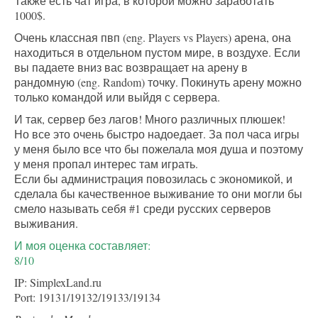
Также есть чат игра, в которой можно заработать
1000$.
Очень классная пвп (eng. Players vs Players) арена, она
находиться в отдельном пустом мире, в воздухе. Если
вы падаете вниз вас возвращает на арену в
рандомную (eng. Random) точку. Покинуть арену можно
только командой или выйдя с сервера.
И так, сервер без лагов! Много различных плюшек!
Но все это очень быстро надоедает. За пол часа игры
у меня было все что бы пожелала моя душа и поэтому
у меня пропал интерес там играть.
Если бы администрация повозилась с экономикой, и
сделала бы качественное выживание то они могли бы
смело называть себя #1 среди русских серверов
выживания.
И моя оценка составляет:
8/10
IP: SimplexLand.ru
Port: 19131/19132/19133/19134