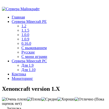
Главная
Сервера Minecraft PE
1.2
1.1.5
1.0.0
1.0.9
0.16.0
С выживанием
Русские
С мини играми
Cервера Minecraft PC
Для 1.9
Для 1.10
Критика
Мониторинг
Xenoncraft version 1.X
(Пока
оценок нет)
Загрузка...